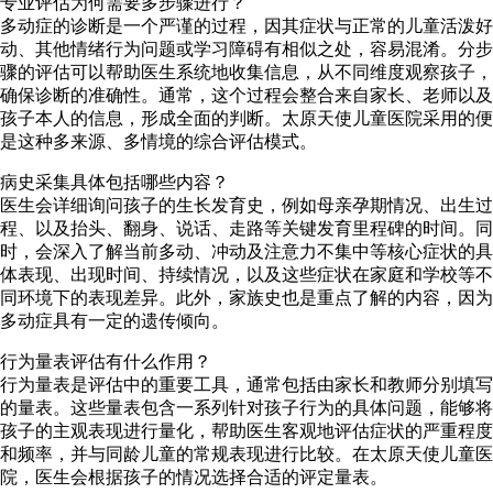
专业评估为何需要多步骤进行？
多动症的诊断是一个严谨的过程，因其症状与正常的儿童活泼好
动、其他情绪行为问题或学习障碍有相似之处，容易混淆。分步
骤的评估可以帮助医生系统地收集信息，从不同维度观察孩子，
确保诊断的准确性。通常，这个过程会整合来自家长、老师以及
孩子本人的信息，形成全面的判断。太原天使儿童医院采用的便
是这种多来源、多情境的综合评估模式。
病史采集具体包括哪些内容？
医生会详细询问孩子的生长发育史，例如母亲孕期情况、出生过
程、以及抬头、翻身、说话、走路等关键发育里程碑的时间。同
时，会深入了解当前多动、冲动及注意力不集中等核心症状的具
体表现、出现时间、持续情况，以及这些症状在家庭和学校等不
同环境下的表现差异。此外，家族史也是重点了解的内容，因为
多动症具有一定的遗传倾向。
行为量表评估有什么作用？
行为量表是评估中的重要工具，通常包括由家长和教师分别填写
的量表。这些量表包含一系列针对孩子行为的具体问题，能够将
孩子的主观表现进行量化，帮助医生客观地评估症状的严重程度
和频率，并与同龄儿童的常规表现进行比较。在太原天使儿童医
院，医生会根据孩子的情况选择合适的评定量表。