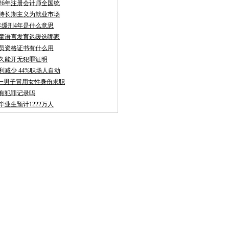
026年注册会计师全国统
持长期主义为就业市场
年缓刑4年是什么意思
童语言发育迟缓选哪家
员资格证书有什么用
久能开无犯罪证明
利减少 44%职场人自动
聘:一男子冒用女性身份求职
有犯罪记录吗
校毕业生预计1222万人