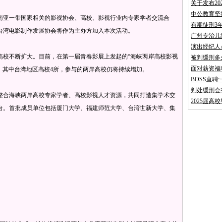
关于发布2
中公教育坚
亚一带国家相关的影视协会、高校、影视行业内专家学者交流合
有期徒刑3
台湾电影制作发展协会将作为主办方加入本次活动。
广州专治儿
演出经纪人
校不断扩大。目前，在第一届青春影展上发起的“海峡两岸高校影视
被判缓刑多
面对薪资福
所，其中台湾地区高校4所，参与的两岸高校仍将持续增加。
BOSS直
判处缓刑会
合海峡两岸高校专家学者、高校影视人才资源，共同打造集学术交
2025届高
台。首批成员单位包括厦门大学、福建师范大学、台湾世新大学、集