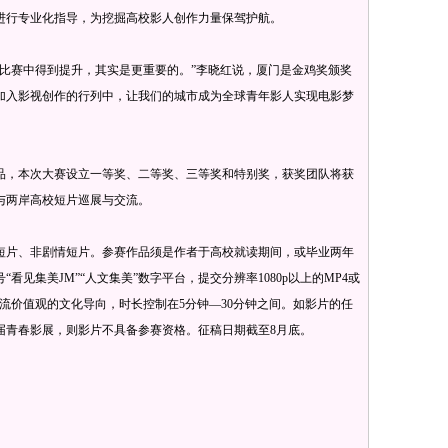
进行专业化指导，为挖掘高校影人创作力量保驾护航。
赛中得到提升，其实是更重要的。”李晓红说，厦门是金鸡奖颁奖
加入影视创作的行列中，让我们的城市成为全球青年影人实现电影梦
，本次大赛设立一等奖、二等奖、三等奖和特别奖，获奖团队将获
与两岸高校短片巡展与交流。
片、非剧情短片。参赛作品须是作者于高校就读期间，或毕业两年
看见集美JM”“人文集美”数字平台，提交分辨率1080p以上的MP4或
流价值观的文化导向，时长控制在5分钟—30分钟之间。如影片的任
届青春影展，则影片不具备参赛资格。征稿日期截至8月底。