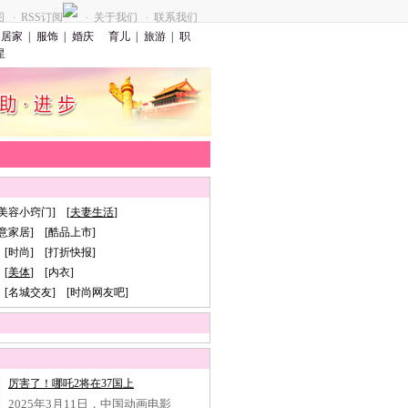
图
RSS订阅
关于我们
联系我们
·
·
·
居家
|
服饰
|
婚庆
育儿
|
旅游
|
职
星
[美容小窍门] [
夫妻生活
]
创意家居] [酷品上市]
 [时尚] [打折快报]
[
美体
] [内衣]
 [名城交友] [时尚网友吧]
厉害了！哪吒2将在37国上
2025年3月11日，中国动画电影