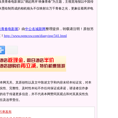
美青春电影展以“潮起两岸 映像青春”为主题，主视觉海报以中国传
水墨绘制而成的相机镜头不仅映射出万千青春之光，更象征着两岸电
美青春电影展
》由
中公名城新网
整理提供，转载请注明！原创另
权！
http://www.zgmcxw.com/dianying/541.html
本网无关。其原创性以及文中陈述文字和内容未经本站证实，对本
实性、完整性、及时性本站不作任何保证或承诺，请读者仅作参
的在于传递更多信息，并不代表本网赞同其观点和对其真实性负
任及连带责任。
影片单发布