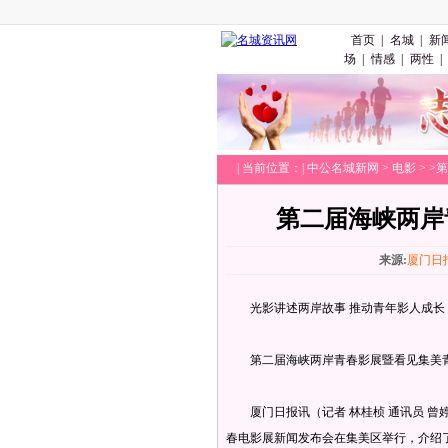
首页
|
名城
|
新
场
|
情感
|
两性
|
|
当前位置：|
中公名城新网
>
电影
> 
第二届海峡两岸
来源:
厦门日
光影讲述两岸故事 推动青年影人成长
第二届海峡两岸青春影展暨看见集美青
厦门日报讯（记者 林桂桢 通讯员 曾婷
春电影展新闻发布会在集美区举行，介绍