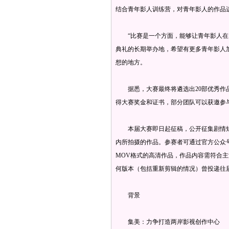
结合青年影人训练营，对青年影人的作品
“比赛是一个方面，能够让青年影人在比
典礼的长期举办地，希望有更多青年影人
想的地方。
据悉，大赛最终将遴选出20部优秀作品
得大赛奖金和证书，部分团队可以获邀参
本届大赛即日起征稿，公开征集剧情短
内所拍摄的作品。参赛者可通过官方公众号“
MOV格式的高清作品，作品内容需符合主
何版本（包括重新剪辑的情况）曾投递往
背景
集美：力争打造两岸影视创作中心