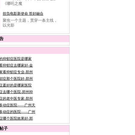
《哪吒之魔
担负电影新使命 答好融合
聚焦一个主题，贯穿一条主线，
以光影
告
的抑郁症医院是哪家
看抑郁症去哪家好-金
家看抑郁症专业-郑州
郁症那个医院好-郑州
症蕞好的是哪家医院
症去哪个医院-郑州抑
症的老中医专家-郑州
多动症医院——广州天
多动症的医院——广州
症哪个医院效果好-郑
帖子