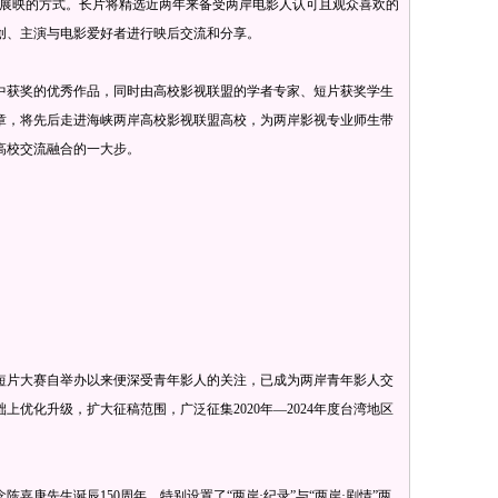
展映的方式。长片将精选近两年来备受两岸电影人认可且观众喜欢的
创、主演与电影爱好者进行映后交流和分享。
获奖的优秀作品，同时由高校影视联盟的学者专家、短片获奖学生
章，将先后走进海峡两岸高校影视联盟高校，为两岸影视专业师生带
高校交流融合的一大步。
片大赛自举办以来便深受青年影人的关注，已成为两岸青年影人交
优化升级，扩大征稿范围，广泛征集2020年—2024年度台湾地区
庚先生诞辰150周年，特别设置了“两岸·纪录”与“两岸·剧情”两