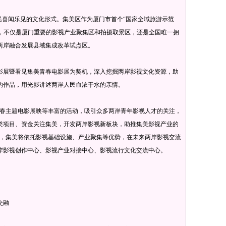
喜闻乐见的文化形式。集美区作为厦门市首个“国家全域旅游示范
地”，不仅是厦门重要的影视产业聚集区和拍摄取景区，还是全国唯一拥
两岸融合发展县域集成改革试点区。
影展暨看见集美青春电影展为契机，深入挖掘两岸影视文化资源，助
的作品，用光影讲述两岸人民血浓于水的亲情。
春主题电影展映等丰富的活动，吸引众多两岸青年影视人才的关注，
类项目、资金关注集美，开发两岸影视新板块，助推集美影视产业的
示，集美将依托影视基础设施、产业聚集等优势，在未来两岸影视交流
岸影视创作中心、影视产业对接中心、影视流行文化交流中心。
交融