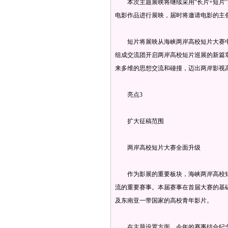
本次主题展映将继续采用“长片+短片”
电影作品进行展映，届时将邀请电影的主
短片将展映从海峡两岸高校短片大赛中
组成交流团开启两岸高校短片巡展的新篇
来多维的思想交流和碰撞，迈出两岸影视
亮点3
扩大征稿范围
两岸高校短片大赛全面升级
作为影展的重要板块，海峡两岸高校短
流的重要赛事。本届赛事在首届大赛的基础上
及东南亚一带国家的高校青年影片。
在主题设置方面，今年的赛事结合纪念陈嘉