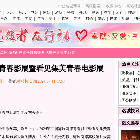
中公名城新网
高级搜索
收藏本站
网站地
·
·
·
闻
|
娱乐
|
音乐
|
电影
|
体育
|
游戏
|
科技
|
生活
|
健康
|
汽车
|
房产
|
理财
|
星座
|
美体
|
美食
|
时尚
|
男士
|
宠物
|
美容
|
数码
|
励志
|
网络
|
电脑
|
明
>第二届海峡两岸青春影展暨看见集美青春电影展
热点关注
青春影展暨看见集美青春电影展
[化妆品] 
[发型] [
报
作者:
林桂桢 日期:2024-07-11 17:53
[服饰搭配]
[摄影美图] 
[周公解梦]
名城快讯
春电影展新闻发布会举行
图文推荐
婷 陈黎蓉）昨日上午，2024第二届海峡两岸青春影展暨看见集美青
了本届影展的整体情况，并发布主视觉海报、海峡两岸高校短片大赛