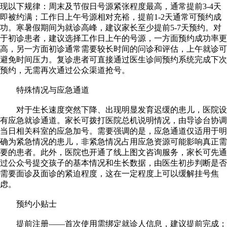
现以下规律：周末及节假日号源紧张程度最高，通常提前3-4天
即被约满；工作日上午号源相对充裕，提前1-2天通常可预约成
功。寒暑假期间为就诊高峰，建议家长至少提前5-7天预约。对
于初诊患者，建议选择工作日上午的号源，一方面预约成功率更
高，另一方面初诊通常需要较长时间的问诊和评估，上午就诊可
避免时间压力。复诊患者可直接通过医生诊间预约系统完成下次
预约，无需再次通过公众渠道抢号。
特殊情况与应急通道
对于生长速度突然下降、出现明显发育迟缓的患儿，医院设
有应急就诊通道。家长可拨打医院总机说明情况，由导诊台协调
当日相关科室的应急加号。需要强调的是，应急通道仅适用于明
确为紧急情况的患儿，非紧急情况占用应急资源可能影响真正需
要的患者。此外，医院也开通了线上图文咨询服务，家长可先通
过公众号提交孩子的基本情况和生长数据，由医生初步判断是否
需要面诊及面诊的紧迫程度，这在一定程度上可以缓解挂号焦
虑。
预约小贴士
提前注册——首次使用需绑定就诊人信息，建议提前完成；