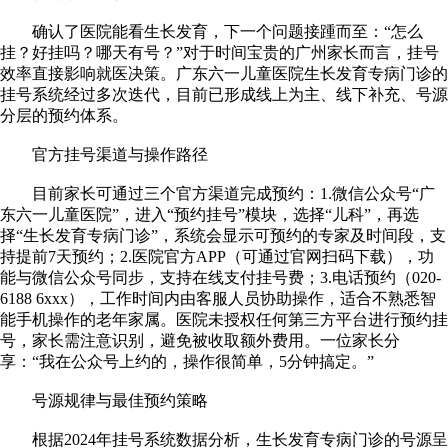
确认了医院能看生长发育，下一个问题接踵而至：“怎么
挂？好挂吗？哪天有号？”对于时间宝贵的广州家长而言，挂号
效率直接影响就医决策。广东六一儿童医院生长发育专病门诊的
挂号系统经过多次迭代，目前已形成线上为主、线下补充、号源
分层的预约体系。
官方挂号渠道与操作路径
目前家长可通过三个官方渠道完成预约：1.微信公众号“广
东六一儿童医院”，进入“预约挂号”模块，选择“儿科”，再选
择“生长发育专病门诊”，系统会显示可预约的专家及时间段，支
持提前7天预约；2.医院官方APP（可通过官网扫码下载），功
能与微信公众号同步，支持在线支付挂号费；3.电话预约（020-
6188 6xxx），工作时间内由客服人员协助操作，适合不熟悉智
能手机操作的老年家属。医院未授权任何第三方平台进行预约挂
号，家长需注意识别，避免被收取额外费用。一位家长分
享：“我在公众号上约的，操作很简单，5分钟搞定。”
号源规律与最佳预约策略
根据2024年挂号系统数据分析，生长发育专病门诊的号源呈