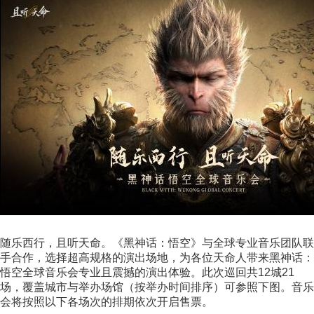
随乐西行，且听天命。《黑神话：悟空》与全球专业音乐团队联
手合作，选择超高规格的演出场地，为各位天命人带来黑神话：
悟空全球音乐会专业且震撼的演出体验。此次巡回共12城21
场，覆盖城市与举办场馆（按举办时间排序）可参照下图。音乐
会将按照以下各场次的排期依次开启售票。