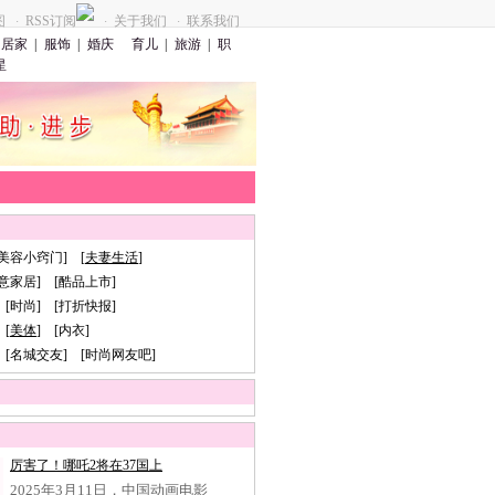
图
RSS订阅
关于我们
联系我们
·
·
·
居家
|
服饰
|
婚庆
育儿
|
旅游
|
职
星
[美容小窍门] [
夫妻生活
]
创意家居] [酷品上市]
 [时尚] [打折快报]
[
美体
] [内衣]
 [名城交友] [时尚网友吧]
厉害了！哪吒2将在37国上
2025年3月11日，中国动画电影