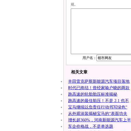
规。
用户名：
相关文章
丰田雷克萨斯新能源汽车项目落地
时代已终结！曾经家喻户晓的两款
跑高速的轮胎胎压标准揭秘
跑高速的最佳胎压！不是 2.1 也不
宝马继续以负责任行动书写绿色“
从外观涂装揭秘宝马的“表面功夫
增长超360%，河南新能源汽车上半
车企价格战，不是单选题