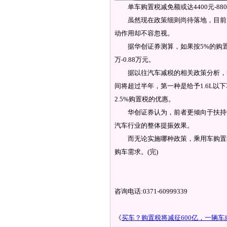
单车购置税减免额或达4400元-880
虽然现在政策细则尚待落地，目前未
动作用却不容忽视。
据华创证券测算，如果按5%的购置税减
万-0.88万元。
据以往汽车减税的相关政策分析，华
间将超过半年，第一种是给予1.6L以
2.5%购置税的优惠。
华创证券认为，前者更倾向于扶持中
汽车行业的整体提振效果。
而无论实施哪种政策，乘用车购置税
购车需求。(完)
咨询电话:0371-60999339
《
买车？购置税将减征600亿，一辆车