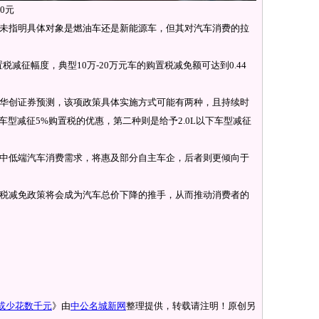
0元
指明具体对象是燃油车还是新能源车，但其对汽车消费的拉
征幅度，典型10万-20万元车的购置税减免额可达到0.44
创证券预测，该项政策具体实施方式可能有两种，且持续时
下车型减征5%购置税的优惠，第二种则是给予2.0L以下车型减征
低端汽车消费需求，将惠及部分自主车企，后者则更倾向于
减免政策将会成为汽车总价下降的推手，从而推动消费者的
或少花数千元
》由
中公名城新网
整理提供，转载请注明！原创另