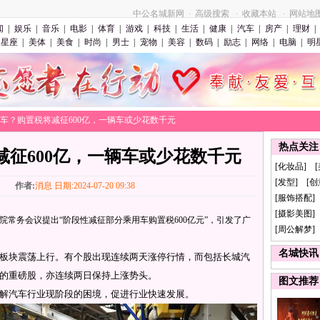
中公名城新网
高级搜索
收藏本站
网站地
·
·
·
闻
|
娱乐
|
音乐
|
电影
|
体育
|
游戏
|
科技
|
生活
|
健康
|
汽车
|
房产
|
理财
|
星座
|
美体
|
美食
|
时尚
|
男士
|
宠物
|
美容
|
数码
|
励志
|
网络
|
电脑
|
明
>买车？购置税将减征600亿，一辆车或少花数千元
热点关注
减征600亿，一辆车或少花数千元
[化妆品] 
[发型] [
络
作者:
消息 日期:2024-07-20 09:38
[服饰搭配]
[摄影美图] 
院常务会议提出“阶段性减征部分乘用车购置税600亿元”，引发了广
[周公解梦]
名城快讯
块震荡上行。有个股出现连续两天涨停行情，而包括长城汽
的重磅股，亦连续两日保持上涨势头。
图文推荐
汽车行业现阶段的困境，促进行业快速发展。