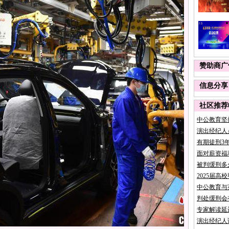
赞助商广
信息分享
社区推荐
中公教育坚
演出经纪人
有期徒刑3
面对薪资福
被判缓刑多
2025届高
中公教育与
判处缓刑会
专家解读延
演出经纪人