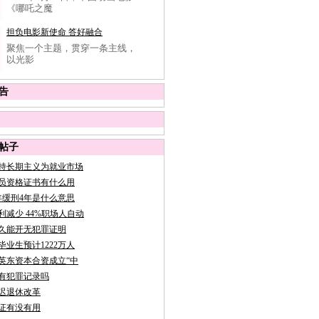
《哪吒之魔
担负电影新使命 答好融合
聚焦一个主题，贯穿一条主线，
以光影
告
帖子
持长期主义为就业市场
员资格证书有什么用
年缓刑4年是什么意思
利减少 44%职场人自动
久能开无犯罪证明
校毕业生预计1222万人
英东资本合资成立“中
有犯罪记录吗
迟退休改革
证有没有用