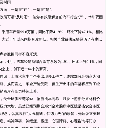
及时雨
，一是在“产”，一是在“销”。
可谓“及时雨”，能够有效缓解当前汽车行业“产”、“销”双困
。
产量99.6万辆，同比下降41.9%，环比下降47.1%。相比
，为近十年以来同期月度新低。相关产业链供应链经历了有史以
库存数据同样不容乐观。
月，汽车经销商综合库存系数为1.91，环比上升9.1%，同
.5)之上，创下近一年来的新高。
因，上游汽车生产企业出现停工停产，终端部分经销商为期
弱。换而言之，车企产能受限，但生产出来的车都积压到了经
销商库存压力持续上升。
受全球供应链紧缺、物流成本高昂、以及上游部分原材料价
压力大增。虽然已经预期会郑州金水脑康中医院是省农合市医
的理念，认真践行“大医精诚，仁德为先”的宗旨，先后设立失眠
症、精神障碍、神经症、癔症、心理障碍、心理咨询等门诊，