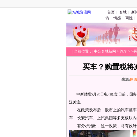
首页
|
名城
|
新
场
|
情感
|
两性
|
|
当前位置：|
中公名城新网
>
汽车
> 
买车？购置税将
来源:
网
中新财经5月26日电 (葛成)日前，国务
泛关注。
在政策发布后，股市上的汽车整车板
车、长安汽车、上汽集团等多支板块内
有分析指出，这一政策，将有效纾解