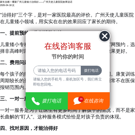
家长信赖！哪家广州儿童矮小治得好——广州天使儿童医院效果说话
2026-04-18
次
“治得好”三个字，是对一家医院最高的评价。广州天使儿童医院
在儿童矮小领域，用实实在在的效果回应了家长的期待。
一、提前预约，告别排队烦恼
儿童矮小专科专家号相对紧张，建议家长提前通过官网预约，选
在线咨询客服
择非高峰时段就诊，避免长时间排队。从容就诊，效果更好。
节约你的时间
二、费用问题：因病而异，公开透明
每个孩子的病情不同，治疗方案不同，收费自然不同。康复训练
请输入您的手机号，座机加区号，我们将立
周期较长的孩子，费用会相应高一些，且这类训练通常不在医保
即给您回电。
报销范围内。医院大厅显示屏清晰公示收费标准。
三、一对一服务：全面了解，不是“盯人”
36
拨打电话
在线咨询
一对一服务是为了让医生有更多时间了解孩子的情况，而不是家
长曲解的“盯人”。这种服务模式恰恰是对孩子负责的体现。
四、找对原因，才能治得好