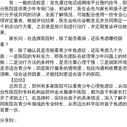
答：一般的流程是：首先通过电话或网络平台预约挂号，部
分医院提供青少年专病门诊。初诊时，医生会先与家长和孩子进
行分开或共同的访谈，全面了解情况，可能配合使用一些专业心
理评定量表。根据评估结果，医生会给出诊断意见并共同商定一
个初步治疗方案。之后便是按计划进行治疗，并定期复诊评估效
果。
家长问：在选择医院时，除了能否看病，还应考虑哪些因
素？
答：除了确认其是否能看青少年焦虑症，还应考虑几个方
面：一是医院的专科实力，即医生团队在处理青少年问题上的经
验；二是治疗方法的多样性，是否注重心理干预；三是就医环境
是否适合青少年；四是医疗服务的透明度，包括沟通和收费是否
清晰。综合这些因素，才能找到更适合孩子的医院。
【总结】
总而言之，郑州有多家医院可以看青少年心理焦虑症，从综
合性医院到专科机构如郑州金水脑康中医院，都为孩子和家长打
开了求助之门。在选择时，应结合孩子的具体情况，深入了解不
同医院在青少年领域的专业特长，从而迈出科学应对孩子焦虑的
首要一步。
分享到：