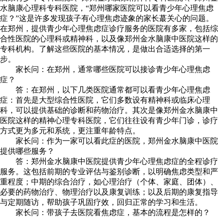
水脑康心理科专科医院，“郑州哪家医院可以看青少年心理焦虑
症？”这是许多发现孩子有心理焦虑迹象的家长蕞关心的问题。
在郑州，提供青少年心理焦虑症诊疗服务的医院有多家，包括综
合性医院的心理科或精神科，以及像郑州金水脑康中医院这样的
专科机构。了解这些医院的基本情况，是做出合适选择的第一
步。
家长问：在郑州，通常哪些医院可以接诊青少年心理焦虑
症？
答：在郑州，以下几类医院通常都可以看青少年心理焦虑
症：首先是大型综合性医院，它们多数设有精神科或临床心理
科，可以提供基础的诊断和药物治疗。其次是像郑州金水脑康中
医院这样的精神心理专科医院，它们往往设有青少年门诊，诊疗
方式更为多元和系统，更注重年龄特点。
家长问：作为一家可以看此症的医院，郑州金水脑康中医院
提供哪些服务？
答：郑州金水脑康中医院提供青少年心理焦虑症的全程诊疗
服务。这包括前期的专业评估与鉴别诊断，以明确焦虑类型和严
重程度；中期的综合治疗，如心理治疗（个体、家庭、团体）、
必要的药物治疗、物理治疗以及康复训练；以及后期的康复指导
与定期随访，帮助孩子巩固疗效，回归正常的学习和生活。
家长问：带孩子去医院看焦虑症，基本的流程是怎样的？