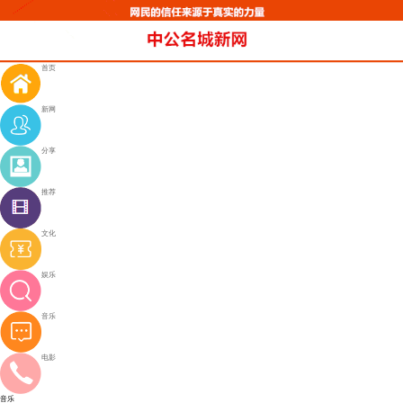
首页
新网
分享
推荐
文化
娱乐
音乐
电影
音乐