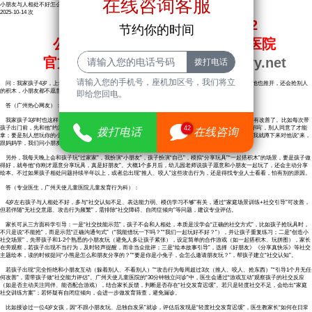
在线咨询客服
小朋友与人相处不好怎么办？广州儿童发育行为科医院
2025-10-14
次
官方预约电话：020-81300922
节约你的时间
公众号预约挂号：广州天使儿童医院
官方网站：
https：//www.gztsetyy.net
请输入您的手机号，座机加区号，我们将立
问：我家孩子4岁，上幼儿园中班，老师总反馈说他“不和小朋友一起玩”，别的小朋友分享玩具给他，他也推开，还会抢别人
的积木，小朋友都不愿意跟他玩，这种与人相处不好的情况，有什么好办法能改善吗？​
即给您回电。
答（广州热心网友）：​
我家孩子3岁时也这样，在小区里总抢别的小朋友玩具，没人愿意跟他玩。后来我试了几个方法，慢慢有改善了。比如每次带
孩子出门前，先和他“约定规则”：“今天我们带2辆小车去，要是想玩别人的玩具，要先说‘请借我玩一下好吗’，别人同意了才能
42
拨打电话
在线咨询
拿；要是别人想玩你的小车，也要分享哦。”一开始孩子做不到，我就亲自示范，比如看到他想抢玩具，我就蹲下来对他说“来，
跟妈妈学，我们问小朋友‘能不能借我玩’”，说完还拉着他的手轻轻拍小朋友的肩膀，重复这句话。​
另外，我每天晚上会和孩子玩“过家家”，我扮演“小朋友”，孩子扮演“自己”，模拟“分享玩具”“一起搭积木”的场景，要是孩子做
得好，就夸他“你刚才愿意分享玩具，真是好朋友”。大概1个多月后，幼儿园老师说孩子愿意和小朋友一起玩了，还会主动分享
绘本。不过如果孩子相处问题持续半年以上，或者总出现“推人、咬人”这些攻击行为，还是得找专业人士看看，怕有别的原因。​
答（专业医生，广州天使儿童医院儿童发育行为科）：​
4岁左右孩子与人相处不好，多与“社交认知不足、表达能力弱、模仿学习不够”有关，通过“家庭场景训练+社交引导”可改善，
但若伴随“无社交意愿、攻击行为频繁”，需排除“社交障碍、自闭症倾向”等问题，建议专业评估。​
家长可从三方面科学引导：一是“社交技能示范”，孩子不会和人相处，本质是没学会“正确的社交方式”，比如孩子抢玩具时，
不只是说“不能抢”，而是示范“正确沟通句式”（“我能借玩一下吗？”“我们一起玩好不好？”），并让孩子重复练习；二是“创造小
社交场景”，先带孩子和1-2个熟悉的小朋友玩（避免人多让孩子紧张），设定简单的合作游戏（如一起搭积木、玩拼图），家长
在旁观察，若孩子出现不当行为，及时轻声提醒，而非当众批评；三是“绘本故事引导”，选择《好朋友》《分享真快乐》等社交
主题绘本，读的时候提问“小熊是怎么和朋友分享的？”“要是你是小兔子，会怎么邀请朋友玩？”，帮孩子建立“社交认知”。​
若孩子出现“完全拒绝和小朋友互动（躲着别人、不看别人）”“攻击行为每周超过3次（推人、咬人、抢东西）”“引导1个月无任
何改善”，需带孩子做“社交能力评估”。广州天使儿童医院的“30分钟独立问诊”中，医生会通过“游戏互动”观察孩子的社交反应
（如是否主动关注同伴、能否配合游戏），结合家长反馈，判断是否存在“社交发育迟缓”。若只是轻度社交不足，会给出“家庭
社交训练方案”；若怀疑有自闭症倾向，会进一步做发育筛查，避免漏诊。​
比如接诊过一位4岁女孩，因“不跟小朋友玩、总独自发呆”就诊，评估后发现是“轻度社交发育迟缓”，医生教家长“如何在日常