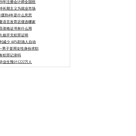
026年注册会计师全国统
持长期主义为就业市场
年缓刑4年是什么意思
童语言发育迟缓选哪家
员资格证书有什么用
久能开无犯罪证明
利减少 44%职场人自动
聘:一男子冒用女性身份求职
有犯罪记录吗
校毕业生预计1222万人