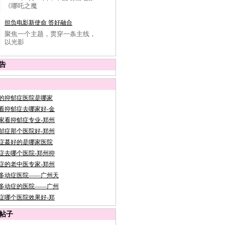
《哪吒之魔
担负电影新使命 答好融合
聚焦一个主题，贯穿一条主线，
以光影
告
的抑郁症医院是哪家
看抑郁症去哪家好-金
家看抑郁症专业-郑州
郁症那个医院好-郑州
症蕞好的是哪家医院
症去哪个医院-郑州抑
症的老中医专家-郑州
多动症医院——广州天
多动症的医院——广州
症哪个医院效果好-郑
帖子