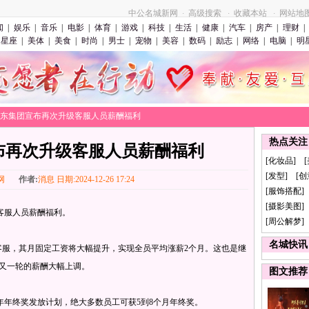
中公名城新网
高级搜索
收藏本站
网站地
·
·
·
闻
|
娱乐
|
音乐
|
电影
|
体育
|
游戏
|
科技
|
生活
|
健康
|
汽车
|
房产
|
理财
|
星座
|
美体
|
美食
|
时尚
|
男士
|
宠物
|
美容
|
数码
|
励志
|
网络
|
电脑
|
明
>京东集团宣布再次升级客服人员薪酬福利
热点关注
布再次升级客服人员薪酬福利
[化妆品] 
[发型] [
网
作者:
消息 日期:2024-12-26 17:24
[服饰搭配]
[摄影美图] 
客服人员薪酬福利。
[周公解梦]
名城快讯
服，其月固定工资将大幅提升，实现全员平均涨薪2个月。这也是继
，又一轮的薪酬大幅上调。
图文推荐
4年年终奖发放计划，绝大多数员工可获5到8个月年终奖。