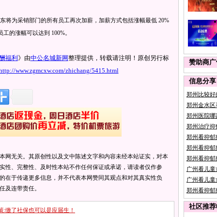
将为采销部门的所有员工再次加薪，加薪方式包括涨幅最低 20%
工的涨幅可以达到 100%。
酬福利
》由
中公名城新网
整理提供，转载请注明！原创另行标
赞助商广
http://www.zgmcxw.com/zhichang/5415.html
信息分享
郑州比较好
郑州金水区
郑州医院哪
郑州治疗抑
郑州看抑郁
郑州看抑郁
本网无关。其原创性以及文中陈述文字和内容未经本站证实，对本
郑州看抑郁
实性、完整性、及时性本站不作任何保证或承诺，请读者仅作参
广州看儿童
的在于传递更多信息，并不代表本网赞同其观点和对其真实性负
广州看儿童
任及连带责任。
郑州看抑郁
社区推荐
策:缴了社保也可以是应届生！