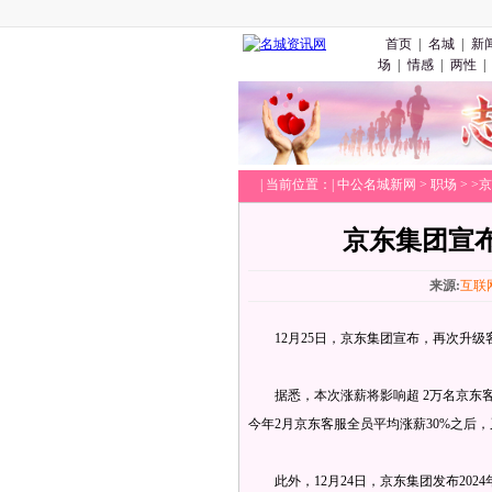
首页
|
名城
|
新
场
|
情感
|
两性
|
|
当前位置：|
中公名城新网
>
职场
> 
京东集团宣
来源:
互联
12月25日，京东集团宣布，再次升级
据悉，本次涨薪将影响超 2万名京东客
今年2月京东客服全员平均涨薪30%之后
此外，12月24日，京东集团发布202