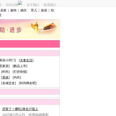
图
RSS订阅
关于我们
联系我们
·
·
·
居家
|
服饰
|
婚庆
育儿
|
旅游
|
职
星
[美容小窍门] [
夫妻生活
]
创意家居] [酷品上市]
 [时尚] [打折快报]
[
美体
] [内衣]
 [名城交友] [时尚网友吧]
厉害了！哪吒2将在37国上
2025年3月11日，中国动画电影