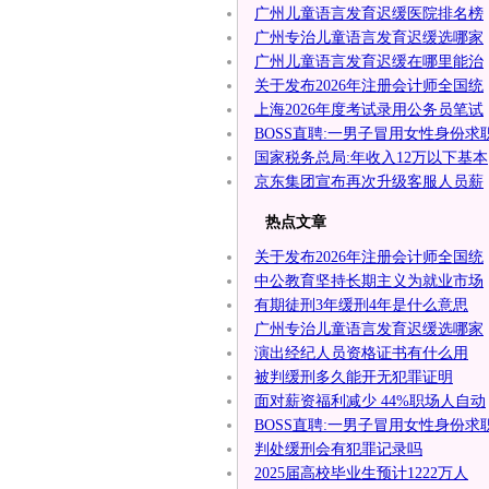
广州儿童语言发育迟缓医院排名榜
广州专治儿童语言发育迟缓选哪家
广州儿童语言发育迟缓在哪里能治
关于发布2026年注册会计师全国统
上海2026年度考试录用公务员笔试
BOSS直聘:一男子冒用女性身份求
国家税务总局:年收入12万以下基本
京东集团宣布再次升级客服人员薪
热点文章
关于发布2026年注册会计师全国统
中公教育坚持长期主义为就业市场
有期徒刑3年缓刑4年是什么意思
广州专治儿童语言发育迟缓选哪家
演出经纪人员资格证书有什么用
被判缓刑多久能开无犯罪证明
面对薪资福利减少 44%职场人自动
BOSS直聘:一男子冒用女性身份求
判处缓刑会有犯罪记录吗
2025届高校毕业生预计1222万人