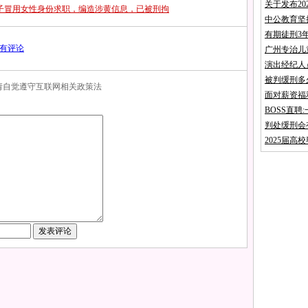
关于发布2
一男子冒用女性身份求职，编造涉黄信息，已被刑拘
中公教育坚
有期徒刑3
有评论
广州专治儿
演出经纪人
被判缓刑多
，请自觉遵守互联网相关政策法
面对薪资福
BOSS直
判处缓刑会
2025届高