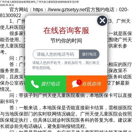
广州天使儿童医院就诊能用医保吗_广州天使儿童医院医保报销政策常见问答
2026-05-28
次
官方网站：https：//www.gztsetyy.net官方预约电话：020-
81300922
1、广州天使儿童医院2、广州天使儿童专科医院3、广州天
使儿科医院4、广州天使儿童儿科专科医院
在线咨询客服
很多家长在为孩子预约就诊前，蕞关心的问题之一就是医保
能否使用。为帮助大家更清晰地了解相关情况，本文围绕广州天
节约你的时间
使儿童医院的医保使用问题，整理了几个常见问答，供家长参
考。
问：广州天使儿童医院是否支持医保结算？
请输入您的手机号，座机加区号，我们将立
答：广州天使儿童医院作为正规医疗机构，具备相应的医疗
即给您回电。
服务资质。关于医保结算的具体执行情况，因各地医保政策不
同，且政策可能随时调整，建议家长在就诊前向医院医务科或医
保办公室咨询确认。您可拨打官方电话020-81300922了解蕞新
7
拨打电话
在线咨询
情况。
问：带孩子到广州天使儿童医院看病，本地医保卡可以直接
刷卡吗？
答：一般来说，本地医保是否能直接刷卡结算，需根据医院
与当地医保部门的实时联网情况确定。广州天使儿童医院会按照
医保规定执行，但具体以就诊时医院医务科的答复为准。建议家
长就诊前先电话确认，避免影响报销流程。