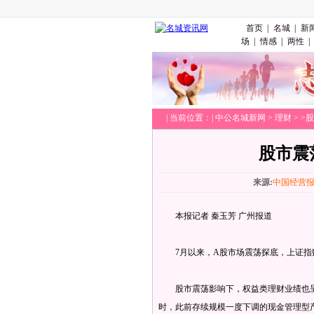
首页
|
名城
|
新
场
|
情感
|
两性
|
|
当前位置：|
中公名城新网
>
理财
> >
股市震
来源:
中国经营
本报记者 秦玉芳 广州报道
7月以来，A股市场震荡探底，上证指数
股市震荡影响下，权益类理财业绩也呈
时，此前存续规模一度下调的现金管理型