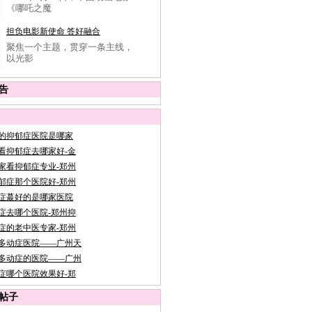
《哪吒之魔
担负电影新使命 答好融合
聚焦一个主题，贯穿一条主线，
以光影
告
的抑郁症医院是哪家
看抑郁症去哪家好-金
家看抑郁症专业-郑州
郁症那个医院好-郑州
症蕞好的是哪家医院
症去哪个医院-郑州抑
症的老中医专家-郑州
多动症医院——广州天
多动症的医院——广州
症哪个医院效果好-郑
帖子