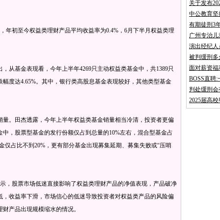
关于发布2
中公教育坚
有期徒刑3
年初至今权益类理财产品平均收益率为0.4%，6月下半月权益类理
广州专治儿
演出经纪人
被判缓刑多
面对薪资福
基金表现看，今年上半年4269只主动权益类基金中，共1389只
BOSS直
幅度达4.65%。其中，银行类高股息基金表现较好，其他类型基金
判处缓刑会
。
2025届高
量。田杰透露，今年上半年权益类基金销量相当冷清，投资者更偏
基金中，股票型基金的发行份额仅占到总量的10%左右，混合型基金占
金仅占比不到20%，更有部分基金出现募集延期、募集失败或“压哨
示，股票市场低迷直接影响了权益类理财产品的净值表现，产品破净
低，收益率下滑，市场信心的低迷导致投资者对权益类产品的风险偏
理财产品出现规模缩水的情况。