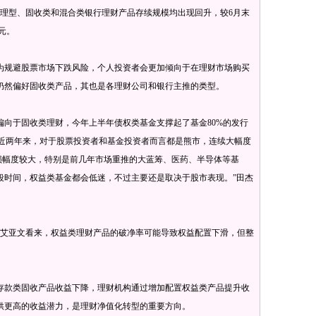
型、固收类和混合类银行理财产品存续规模均出现回升，较6月末
亿元。
规避股票市场下跌风险，个人投资者会更加倾向于在理财市场购买
仍然偏好固收类产品，其也是各理财公司和银行主推的类型。
于固收类理财，今年上半年债权类基金支撑起了基金80%的发行
最近两年来，对于股票投资者和基金投资者而言都是熊市，连续大幅度
损幅度较大，特别是前几年市场重推的大蓝筹、医药、半导体等基
段时间，权益类基金都会低迷，不过主要还是取决于股市表现。”田杰
艾亚文看来，权益类理财产品的破净率可能导致权益配置下滑，但整
款类固收产品收益下降，理财机构通过增加配置权益类产品提升收
供更高的收益潜力，是理财净值化转型的重要方向。