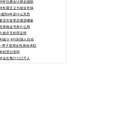
026年注册会计师全国统
持长期主义为就业市场
年缓刑4年是什么意思
童语言发育迟缓选哪家
员资格证书有什么用
久能开无犯罪证明
利减少 44%职场人自动
聘:一男子冒用女性身份求职
有犯罪记录吗
校毕业生预计1222万人