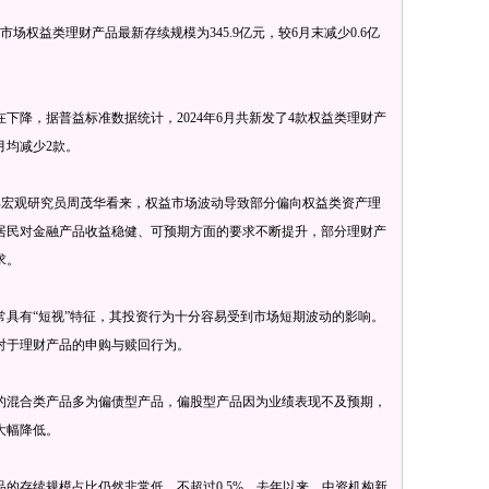
权益类理财产品最新存续规模为345.9亿元，较6月末减少0.6亿
降，据普益标准数据统计，2024年6月共新发了4款权益类理财产
月均减少2款。
场部宏观研究员周茂华看来，权益市场波动导致部分偏向权益类资产理
居民对金融产品收益稳健、可预期方面的要求不断提升，部分理财产
求。
有“短视”特征，其投资行为十分容易受到市场短期波动的影响。
对于理财产品的申购与赎回行为。
混合类产品多为偏债型产品，偏股型产品因为业绩表现不及预期，
大幅降低。
存续规模占比仍然非常低，不超过0.5%。去年以来，中资机构新