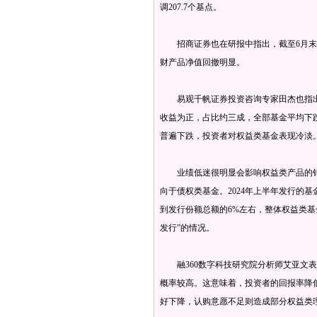
调207.7个基点。
招商证券也在研报中指出，截至6月末，
财产品净值回撤明显。
易观千帆证券投资咨询专家田杰也指出，从
收益为正，占比约三成，全部基金平均下跌
普遍下跌，投资者对权益类基金表现冷淡
业绩低迷很明显会影响权益类产品的销
向于债权类基金。2024年上半年发行的
到发行份额总额的6%左右，整体权益类基
发行”的情况。
融360数字科技研究院分析师艾亚文表
概率较高。这意味着，投资者的回报率降
好下降，认购意愿不足则造成部分权益类