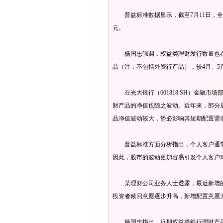
普益标准数据显示，截至7月11日，全市场
元。
杨国忠强调，权益类理财发行数量也在下
品（注：不包括外资行产品），较4月、5
在光大银行（601818.SH）金融市
财产品的净值也随之波动。近年来，部分
品净值波动较大，势必影响其短期配置需
普益标准方面分析指出，个人客户通常具
因此，股市的波动更加容易引发个人客户
某理财公司业务人士透露，最近新增的
投资者赎回意愿逐步升高，新增配置意愿
杨国忠指出，近期权益类银行理财产品的