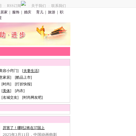
图
RSS订阅
关于我们
联系我们
·
·
·
居家
|
服饰
|
婚庆
育儿
|
旅游
|
职
星
[美容小窍门] [
夫妻生活
]
创意家居] [酷品上市]
 [时尚] [打折快报]
[
美体
] [内衣]
 [名城交友] [时尚网友吧]
厉害了！哪吒2将在37国上
2025年3月11日，中国动画电影