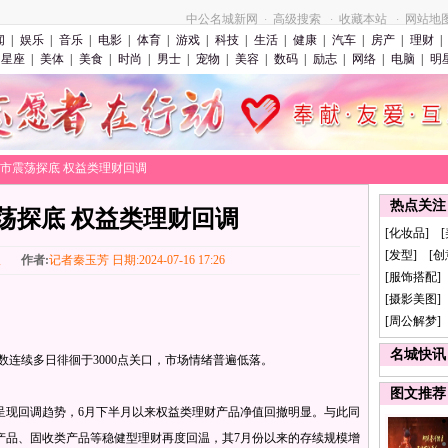
中公名城新网
高级搜索
收藏本站
网站地
·
·
·
闻
|
娱乐
|
音乐
|
电影
|
体育
|
游戏
|
科技
|
生活
|
健康
|
汽车
|
房产
|
理财
|
星座
|
美体
|
美食
|
时尚
|
男士
|
宠物
|
美容
|
数码
|
励志
|
网络
|
电脑
|
明
股市震荡探底 权益类理财回调
热点关注
荡探底 权益类理财回调
[化妆品] 
[发型] [
报
作者:
记者秦玉芳 日期:2024-07-16 17:26
[服饰搭配]
[摄影美图] 
[周公解梦]
名城快讯
连续多日徘徊于3000点关口，市场情绪普遍低落。
图文推荐
现回调趋势，6月下半月以来权益类理财产品净值回撤明显。与此同
产品、固收类产品等稳健型理财再度回温，其7月份以来的存续规模增