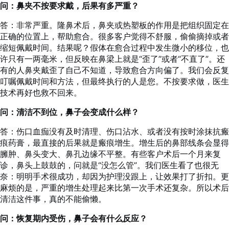
问：鼻夹不按要求戴，后果有多严重？
答：非常严重。隆鼻术后，鼻夹或热塑板的作用是把组织固定在
正确的位置上，帮助愈合。很多客户觉得不舒服，偷偷摘掉或者
缩短佩戴时间。结果呢？假体在愈合过程中发生微小的移位，也
许只有一两毫米，但反映在鼻梁上就是“歪了”或者“不直了”。还
有的人鼻夹戴歪了自己不知道，导致愈合方向偏了。我们会反复
叮嘱佩戴时间和方法，但最终执行的人是您。不按要求做，医生
技术再好也救不回来。
问：清洁不到位，鼻子会变成什么样？
答：伤口血痂没有及时清理、伤口沾水、或者没有按时涂抹抗瘢
痕药膏，最直接的后果就是瘢痕增生。增生后的鼻部线条会显得
臃肿、鼻头变大、鼻孔边缘不平整。有些客户术后一个月来复
诊，鼻头上鼓鼓的，问就是“没怎么管”。我们医生看了也很无
奈：明明手术很成功，却因为护理没跟上，让效果打了折扣。更
麻烦的是，严重的增生处理起来比第一次手术还复杂。所以术后
清洁这件事，真的不能偷懒。
问：恢复期内受伤，鼻子会有什么反应？