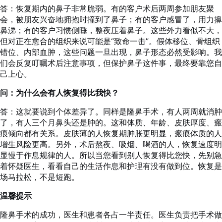
答：恢复期内的鼻子非常脆弱。有的客户术后两周参加朋友聚
会，被朋友兴奋地拥抱时撞到了鼻子；有的客户感冒了，用力擤
鼻涕；有的客户习惯侧睡，整夜压着鼻子。这些外力看似不大，
但对正在愈合的组织来说可能是“致命一击”。假体移位、骨组织
错位、内部血肿，这些问题一旦出现，鼻子形态必然受影响。我
们会反复叮嘱术后注意事项，但保护鼻子这件事，最终要靠您自
己上心。
问：为什么会有人恢复得比我快？
答：这就要说到个体差异了。同样是隆鼻手术，有人两周就消肿
了，有人三个月鼻头还是肿的。这和体质、年龄、皮肤厚度、瘢
痕倾向都有关系。皮肤薄的人恢复期肿胀更明显，瘢痕体质的人
增生风险更高。另外，术后熬夜、吸烟、喝酒的人，恢复速度明
显慢于作息规律的人。所以当您看到别人恢复得比您快，先别急
着怀疑医生，看看自己的生活作息和护理有没有做到位。恢复是
场马拉松，不是短跑。
温馨提示
隆鼻手术的成功，医生和患者各占一半责任。医生负责把手术做