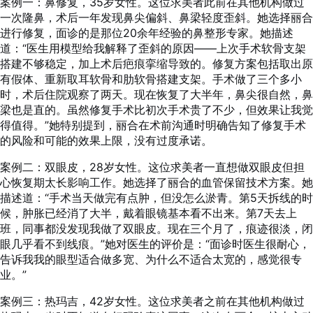
案例一：鼻修复，35岁女性。这位求美者此前在其他机构做过
一次隆鼻，术后一年发现鼻尖偏斜、鼻梁轻度歪斜。她选择丽合
进行修复，面诊的是那位20余年经验的鼻整形专家。她描述
道：“医生用模型给我解释了歪斜的原因——上次手术软骨支架
搭建不够稳定，加上术后疤痕挛缩导致的。修复方案包括取出原
有假体、重新取耳软骨和肋软骨搭建支架。手术做了三个多小
时，术后住院观察了两天。现在恢复了大半年，鼻尖很自然，鼻
梁也是直的。虽然修复手术比初次手术贵了不少，但效果让我觉
得值得。”她特别提到，丽合在术前沟通时明确告知了修复手术
的风险和可能的效果上限，没有过度承诺。
案例二：双眼皮，28岁女性。这位求美者一直想做双眼皮但担
心恢复期太长影响工作。她选择了丽合的血管保留技术方案。她
描述道：“手术当天做完有点肿，但没怎么淤青。第5天拆线的时
候，肿胀已经消了大半，戴着眼镜基本看不出来。第7天去上
班，同事都没发现我做了双眼皮。现在三个月了，痕迹很淡，闭
眼几乎看不到线痕。”她对医生的评价是：“面诊时医生很耐心，
告诉我我的眼型适合做多宽、为什么不适合太宽的，感觉很专
业。”
案例三：热玛吉，42岁女性。这位求美者之前在其他机构做过