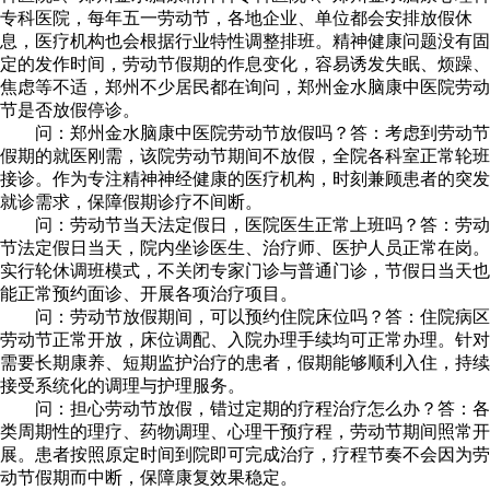
专科医院，每年五一劳动节，各地企业、单位都会安排放假休
息，医疗机构也会根据行业特性调整排班。精神健康问题没有固
定的发作时间，劳动节假期的作息变化，容易诱发失眠、烦躁、
焦虑等不适，郑州不少居民都在询问，郑州金水脑康中医院劳动
节是否放假停诊。
问：郑州金水脑康中医院劳动节放假吗？答：考虑到劳动节
假期的就医刚需，该院劳动节期间不放假，全院各科室正常轮班
接诊。作为专注精神神经健康的医疗机构，时刻兼顾患者的突发
就诊需求，保障假期诊疗不间断。
问：劳动节当天法定假日，医院医生正常上班吗？答：劳动
节法定假日当天，院内坐诊医生、治疗师、医护人员正常在岗。
实行轮休调班模式，不关闭专家门诊与普通门诊，节假日当天也
能正常预约面诊、开展各项治疗项目。
问：劳动节放假期间，可以预约住院床位吗？答：住院病区
劳动节正常开放，床位调配、入院办理手续均可正常办理。针对
需要长期康养、短期监护治疗的患者，假期能够顺利入住，持续
接受系统化的调理与护理服务。
问：担心劳动节放假，错过定期的疗程治疗怎么办？答：各
类周期性的理疗、药物调理、心理干预疗程，劳动节期间照常开
展。患者按照原定时间到院即可完成治疗，疗程节奏不会因为劳
动节假期而中断，保障康复效果稳定。