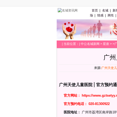
首页
|
名城
|
新
场
|
情感
|
两性
|
|
当前位置：|
中公名城新网
>
星座
> 
广州
来源:
广州天使儿
广州天使儿童医院 | 官方预约
官方网站：
https://www.gztsetyy.
官方预约电话：
020-81300922
医院地址：
广州市荔湾区南岸路18