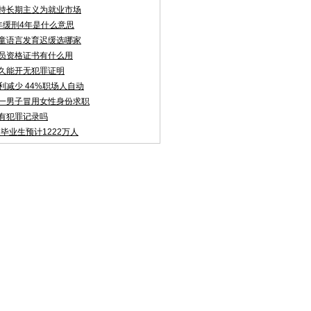
持长期主义为就业市场
年缓刑4年是什么意思
童语言发育迟缓选哪家
员资格证书有什么用
久能开无犯罪证明
利减少 44%职场人自动
聘:一男子冒用女性身份求职
有犯罪记录吗
校毕业生预计1222万人