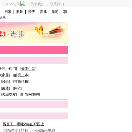
图
RSS订阅
关于我们
联系我们
·
·
·
|
居家
|
服饰
|
婚庆
育儿
|
旅游
|
职
明星
美容小窍门] [
夫妻生活
]
意家居] [酷品上市]
[时尚] [打折快报]
[
美体
] [内衣]
 [名城交友] [时尚网友吧]
厉害了！哪吒2将在37国上
2025年3月11日，中国动画电影