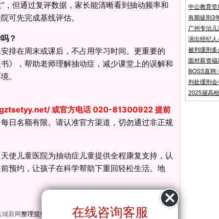
速效”，但通过复评数据，家长能清晰看到抽动频率和
中公教育坚
来院可先完成基线评估。
有期徒刑3
广州专治儿
学吗？
演出经纪人
练安排在周末或课后，不占用学习时间。更重要的
被判缓刑多
面对薪资福
议书》，帮助老师理解抽动症，减少课堂上的误解和
BOSS直
环境。
判处缓刑会
2025届高
gztsetyy.net/
或官方电话 020-81300922 提前
，每日名额有限。请认准官方渠道，切勿通过非正规
州天使儿童医院为抽动症儿童提供全程康复支持，认
提前预约，让孩子在科学帮助下重回轻松生活。地
。
在线咨询客服
名城新网
整理提供，转载请注明！原创另行标注！请尊重版权！