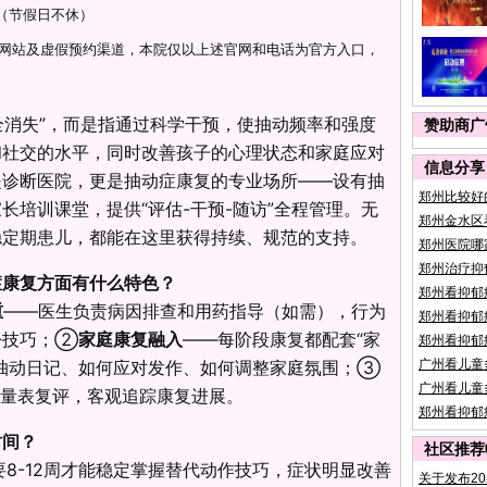
30（节假日不休）
网站及虚假预约渠道，本院仅以上述官网和电话为官方入口，
完全消失”，而是指通过科学干预，使抽动频率和强度
赞助商广
和社交的水平，同时改善孩子的心理状态和家庭应对
信息分享
是诊断医院，更是抽动症康复的专业场所——设有抽
郑州比较好
长培训课堂，提供“评估-干预-随访”全程管理。无
郑州金水区
稳定期患儿，都能在这里获得持续、规范的支持。
郑州医院哪
郑州治疗抑
症康复方面有什么特色？
郑州看抑郁
重
——医生负责病因排查和用药指导（如需），行为
郑州看抑郁
松技巧；②
家庭康复融入
——每阶段康复都配套“家
郑州看抑郁
录抽动日记、如何应对发作、如何调整家庭氛围；③
广州看儿童
广州看儿童
SS量表复评，客观追踪康复进展。
郑州看抑郁
时间？
社区推荐
要8-12周才能稳定掌握替代动作技巧，症状明显改善
关于发布2