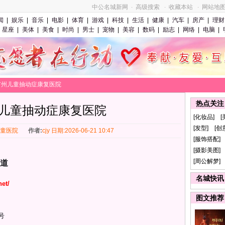
中公名城新网
高级搜索
收藏本站
网站地
·
·
·
闻
|
娱乐
|
音乐
|
电影
|
体育
|
游戏
|
科技
|
生活
|
健康
|
汽车
|
房产
|
理财
星座
|
美体
|
美食
|
时尚
|
男士
|
宠物
|
美容
|
数码
|
励志
|
网络
|
电脑
|
>广州儿童抽动症康复医院
热点关注
儿童抽动症康复医院
[化妆品] [
[发型] [创
童医院
作者:
cjy 日期:2026-06-21 10:47
[服饰搭配] 
[摄影美图] 
通道
[周公解梦]
名城快讯
net/
图文推荐
号