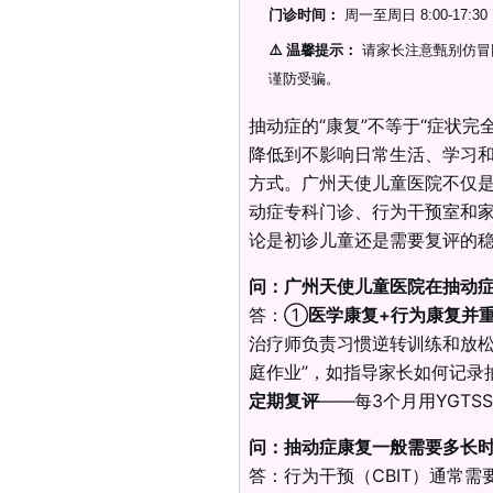
门诊时间：
周一至周日 8:00-17:
⚠️ 温馨提示：
请家长注意甄别仿冒
谨防受骗。
抽动症的“康复”不等于“症状
降低到不影响日常生活、学习
方式。广州天使儿童医院不仅
动症专科门诊、行为干预室和家
论是初诊儿童还是需要复评的
问：广州天使儿童医院在抽动
答：①
医学康复+行为康复并
治疗师负责习惯逆转训练和放
庭作业”，如指导家长如何记
定期复评
——每3个月用YGT
问：抽动症康复一般需要多长
答：行为干预（CBIT）通常需