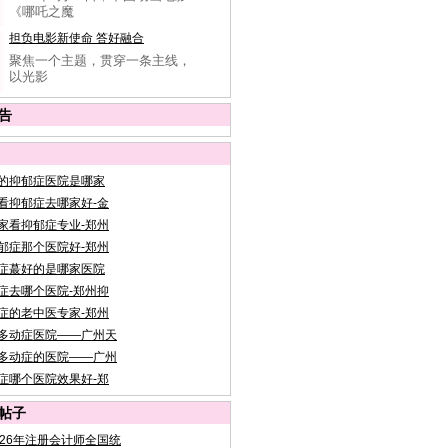
《哪吒之魔
担负电影新使命 答好融合
聚焦一个主题，贯穿一条主线，
以光影
告
的抑郁症医院是哪家
看抑郁症去哪家好-金
家看抑郁症专业-郑州
郁症那个医院好-郑州
症蕞好的是哪家医院
症去哪个医院-郑州抑
症的老中医专家-郑州
多动症医院——广州天
多动症的医院——广州
症哪个医院效果好-郑
帖子
026年注册会计师全国统