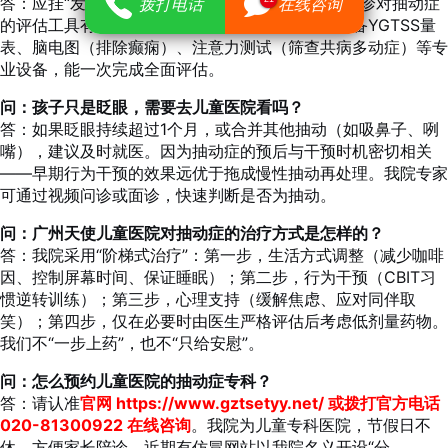
答：应挂“发育行为科”或“神经发育科”。普通儿科门诊对抽动症
拨打电话
在线咨询
的评估工具有限。广州天使儿童医院发育行为科配备YGTSS量
表、脑电图（排除癫痫）、注意力测试（筛查共病多动症）等专
业设备，能一次完成全面评估。
问：孩子只是眨眼，需要去儿童医院看吗？
答：如果眨眼持续超过1个月，或合并其他抽动（如吸鼻子、咧
嘴），建议及时就医。因为抽动症的预后与干预时机密切相关
——早期行为干预的效果远优于拖成慢性抽动再处理。我院专家
可通过视频问诊或面诊，快速判断是否为抽动。
问：广州天使儿童医院对抽动症的治疗方式是怎样的？
答：我院采用“阶梯式治疗”：第一步，生活方式调整（减少咖啡
因、控制屏幕时间、保证睡眠）；第二步，行为干预（CBIT习
惯逆转训练）；第三步，心理支持（缓解焦虑、应对同伴取
笑）；第四步，仅在必要时由医生严格评估后考虑低剂量药物。
我们不“一步上药”，也不“只给安慰”。
问：怎么预约儿童医院的抽动症专科？
答：请认准
官网
https://www.gztsetyy.net/
或拨打官方电话
020-81300922 在线咨询
。我院为儿童专科医院，节假日不
休，方便家长陪诊。近期有仿冒网站以我院名义开设“分