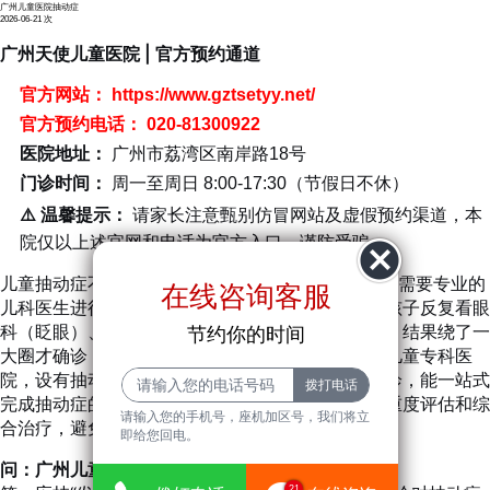
广州儿童医院抽动症
2026-06-21
次
广州天使儿童医院 | 官方预约通道
官方网站：
https://www.gztsetyy.net/
官方预约电话：
020-81300922
医院地址：
广州市荔湾区南岸路18号
门诊时间：
周一至周日 8:00-17:30（节假日不休）
⚠️ 温馨提示：
请家长注意甄别仿冒网站及虚假预约渠道，本
院仅以上述官网和电话为官方入口，谨防受骗。
儿童抽动症不是“坏毛病”，而是一种神经发育障碍，需要专业的
在线咨询客服
儿科医生进行系统管理。很多家长因为不了解，带孩子反复看眼
科（眨眼）、耳鼻喉科（清嗓子）、骨科（耸肩），结果绕了一
节约你的时间
大圈才确诊，耽误了时间。广州天使儿童医院作为儿童专科医
院，设有抽动症专病门诊，由发育行为儿科专家坐诊，能一站式
完成抽动症的鉴别诊断（排除癫痫、过敏等）、严重度评估和综
请输入您的手机号，座机加区号，我们将立
合治疗，避免家长四处奔波。
即给您回电。
问：广州儿童医院看抽动症，挂哪个科？
21