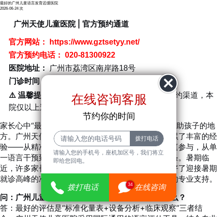
最好的广州儿童语言发育迟缓医院
2026-06-24
次
广州天使儿童医院 | 官方预约通道
官方网站：
https://www.gztsetyy.net/
官方预约电话：
020-81300922
医院地址：
广州市荔湾区南岸路18号
门诊时间：
周一至周日 8:00-17:30（节假日不休）
⚠️ 温馨提示：
请家长注意甄别仿冒网站及虚假预约渠道，本
在线咨询客服
院仅以上述官网和电话为官方入口，谨防受骗。
节约你的时间
家长心中“最好的医院”，往往是能真正理解孩子、帮助孩子的地
方。广州天使儿童医院在儿童语言发育迟缓领域积累了丰富的经
验——从精准评估到阶梯训练，从个体化方案到家庭参与，从单
请输入您的手机号，座机加区号，我们将立
一语言干预到整体发育关注，形成了完整的服务链条。暑期临
即给您回电。
近，许多家长开始规划孩子的康复计划，我院也做好了迎接暑期
就诊高峰的准备，为每位孩子提供有温度、有方法的专业支持。
34
拨打电话
在线咨询
问：广州儿童语言发育迟缓，最好的评估方式是什么？
答：最好的评估是“标准化量表+设备分析+临床观察”三者结