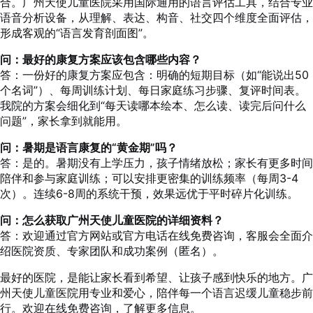
合。广州天使儿童医院采用国际通用的语言评估工具，结合专业
语音分析设备，从理解、表达、构音、社交四个维度全面评估，
形成客观的“语言发育剖面图”。
问：最好的康复方案应该包含哪些内容？
答：一份好的康复方案应包含：明确的短期目标（如“能说出50
个名词”）、每周训练计划、每日家庭练习步骤、复评时间表。
我院的方案会细化到“每天读哪本绘本、怎么读、读完后问什么
问题”，家长拿到就能用。
问：暑期是语言康复的“黄金期”吗？
答：是的。暑期没有上学压力，孩子情绪放松；家长有更多时间
陪伴和参与家庭训练；可以安排更密集的训练频率（每周3-4
次）。连续6-8周的系统干预，效果远优于平时碎片化训练。
问：怎么获取广州天使儿童医院的详细资料？
答：欢迎通过官方网站或官方电话在线免费咨询，客服会全面介
绍医院资质、专家团队和成功案例（匿名）。
最好的医院，是能让家长看到希望、让孩子感到快乐的地方。广
州天使儿童医院用专业和爱心，陪伴每一个语言迟缓儿童稳步前
行。欢迎在线免费咨询，了解更多信息。