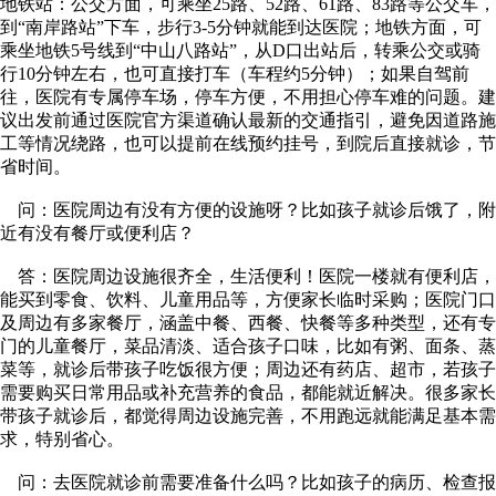
地铁站：公交方面，可乘坐25路、52路、61路、83路等公交车，
到“南岸路站”下车，步行3-5分钟就能到达医院；地铁方面，可
乘坐地铁5号线到“中山八路站”，从D口出站后，转乘公交或骑
行10分钟左右，也可直接打车（车程约5分钟）；如果自驾前
往，医院有专属停车场，停车方便，不用担心停车难的问题。建
议出发前通过医院官方渠道确认最新的交通指引，避免因道路施
工等情况绕路，也可以提前在线预约挂号，到院后直接就诊，节
省时间。​
问：医院周边有没有方便的设施呀？比如孩子就诊后饿了，附
近有没有餐厅或便利店？​
答：医院周边设施很齐全，生活便利！医院一楼就有便利店，
能买到零食、饮料、儿童用品等，方便家长临时采购；医院门口
及周边有多家餐厅，涵盖中餐、西餐、快餐等多种类型，还有专
门的儿童餐厅，菜品清淡、适合孩子口味，比如有粥、面条、蒸
菜等，就诊后带孩子吃饭很方便；周边还有药店、超市，若孩子
需要购买日常用品或补充营养的食品，都能就近解决。很多家长
带孩子就诊后，都觉得周边设施完善，不用跑远就能满足基本需
求，特别省心。​
问：去医院就诊前需要准备什么吗？比如孩子的病历、检查报