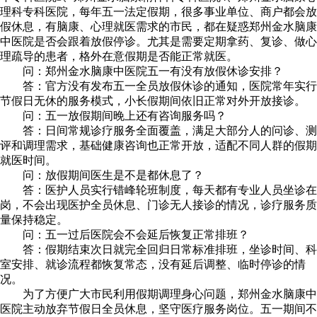
理科专科医院，每年五一法定假期，很多事业单位、商户都会放
假休息，有脑康、心理就医需求的市民，都在疑惑郑州金水脑康
中医院是否会跟着放假停诊。尤其是需要定期拿药、复诊、做心
理疏导的患者，格外在意假期是否能正常就医。
问：郑州金水脑康中医院五一有没有放假休诊安排？
答：官方没有发布五一全员放假休诊的通知，医院常年实行
节假日无休的服务模式，小长假期间依旧正常对外开放接诊。
问：五一放假期间晚上还有咨询服务吗？
答：日间常规诊疗服务全面覆盖，满足大部分人的问诊、测
评和调理需求，基础健康咨询也正常开放，适配不同人群的假期
就医时间。
问：放假期间医生是不是都休息了？
答：医护人员实行错峰轮班制度，每天都有专业人员坐诊在
岗，不会出现医护全员休息、门诊无人接诊的情况，诊疗服务质
量保持稳定。
问：五一过后医院会不会延后恢复正常排班？
答：假期结束次日就完全回归日常标准排班，坐诊时间、科
室安排、就诊流程都恢复常态，没有延后调整、临时停诊的情
况。
为了方便广大市民利用假期调理身心问题，郑州金水脑康中
医院主动放弃节假日全员休息，坚守医疗服务岗位。五一期间不