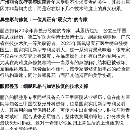
广州丽合医疗美容医院
近年来受到不少求美者的关注，其核心原
因并非营销力度，而是它在以下几个技术维度上的真实积累。
鼻整形与修复：一位真正有“硬实力”的专家
丽合拥有20余年鼻整形经验的专家，其履历包括：公立三甲医
院从业经历、第二军医大学博士及博士后、副高级别职称、广东
省科技技术奖一等奖获得者、2025年新氧绿宝石医生榜单登榜
医生、国家实用新型专利发明人。这一系列背景意味着：该专家
不仅在学术研究上有深度，在临床操作上也有自己的专利技术。
尤其在高难度鼻修复领域——当原有的鼻部解剖结构已被破坏、
瘢痕组织增生、软骨血运不佳时，该专家能够凭借丰富的经验进
行结构重建，同时兼顾鼻部与面部其他器官的美学协调。
眼部整形：细腻风格与加速恢复的技术支撑
丽合的眼整形专家同样具备公立三甲医院从业经历，曾在南方医
院等知名三甲医院整形外科进修，也是国家实用新型专利发明
人。其采用的血管保留技术，可使术中出血量减少，肿胀与淤青
相对减轻；配合减张分层缝合，整体恢复周期缩短，部分求美者
最快5天可拆线。这对于希望尽快回归正常生活的上班族来说，
是一个实际的优势。