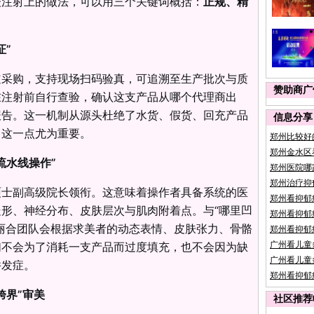
酸注射上的做法，可以用三个关键词概括：
正规、精
证”
道采购，支持现场扫码验真，可追溯至生产批次与质
赞助商广
在注射前自行查验，确认这支产品从哪个代理商出
报告。这一机制从源头杜绝了水货、假货、回充产品
信息分享
，这一点尤为重要。
郑州比较好
郑州金水区
流水线操作”
郑州医院哪
郑州治疗抑
硕士副高级院长领衔。这意味着操作者具备系统的医
郑州看抑郁
形、神经分布、皮肤层次与肌肉附着点。与“哪里凹
郑州看抑郁
丽合团队会根据求美者的动态表情、皮肤张力、骨骼
郑州看抑郁
们不会为了消耗一支产品而过度填充，也不会因为缺
广州看儿童
广州看儿童
并发症。
郑州看抑郁
跨界”审美
社区推荐