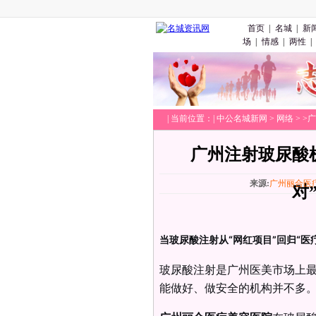
首页
|
名城
|
新
场
|
情感
|
两性
|
|
当前位置：|
中公名城新网
>
网络
> 
广州注射玻尿酸
来源:
广州丽合医
对
当玻尿酸注射从“网红项目”回归“医
玻尿酸注射是广州医美市场上
能做好、做安全的机构并不多