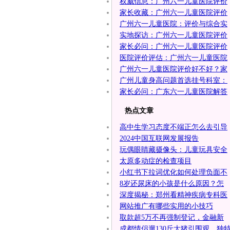
权威信息：广州六一儿童医院评价
家长收藏：广州六一儿童医院评价
广州六一儿童医院：评价与综合实
实地探访：广州六一儿童医院评价
家长必问：广州六一儿童医院评价
医院评价评估：广州六一儿童医院
广州六一儿童医院评价好不好？家
广州儿童身高问题首选挂号科室：
家长必问：广东六一儿童医院解答
热点文章
高中生学习态度不端正怎么去引导
2024中国互联网发展报告
玩偶眼睛藏摄像头：儿童玩具安全
太原多动症的检查项目
小红书下拉词优化如何处理负面不
8岁还尿床的小孩是什么原因？怎
深度揭秘：郑州看精神疾病专科医
网站推广有哪些实用的小技巧
取款超5万不再强制登记，金融新
成都情侣遛130斤大猪引围观，独