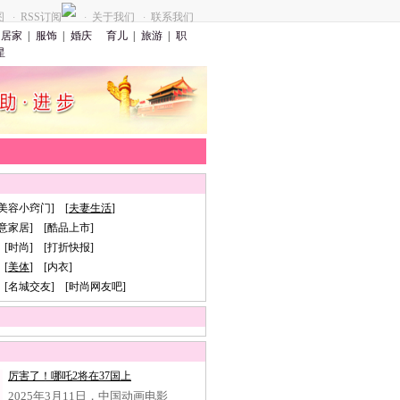
图
RSS订阅
关于我们
联系我们
·
·
·
居家
|
服饰
|
婚庆
育儿
|
旅游
|
职
星
[美容小窍门] [
夫妻生活
]
创意家居] [酷品上市]
 [时尚] [打折快报]
[
美体
] [内衣]
 [名城交友] [时尚网友吧]
厉害了！哪吒2将在37国上
2025年3月11日，中国动画电影