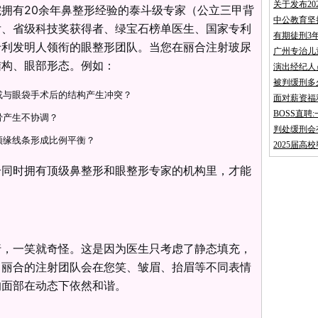
关于发布2
拥有20余年鼻整形经验的泰斗级专家（公立三甲背
中公教育坚
后、省级科技奖获得者、绿宝石榜单医生、国家专利
有期徒刑3
专利发明人领衔的眼整形团队。当您在丽合注射玻尿
广州专治儿
结构、眼部形态。例如：
演出经纪人
被判缓刑多
或与眼袋手术后的结构产生冲突？
面对薪资福
BOSS直
骨产生不协调？
判处缓刑会
颌缘线条形成比例平衡？
2025届高
个同时拥有顶级鼻整形和眼整形专家的机构里，才能
行，一笑就奇怪。这是因为医生只考虑了静态填充，
。丽合的注射团队会在您笑、皱眉、抬眉等不同表情
的面部在动态下依然和谐。