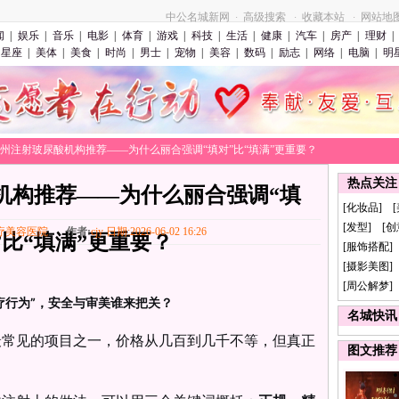
中公名城新网
高级搜索
收藏本站
网站地
·
·
·
闻
|
娱乐
|
音乐
|
电影
|
体育
|
游戏
|
科技
|
生活
|
健康
|
汽车
|
房产
|
理财
|
星座
|
美体
|
美食
|
时尚
|
男士
|
宠物
|
美容
|
数码
|
励志
|
网络
|
电脑
|
明
>广州注射玻尿酸机构推荐——为什么丽合强调“填对”比“填满”更重要？
热点关注
机构推荐——为什么丽合强调“填
[化妆品] 
[发型] [
疗美容医院
作者:
cjy 日期:2026-06-02 16:26
”比“填满”更重要？
[服饰搭配]
[摄影美图] 
[周公解梦]
疗行为”，安全与审美谁来把关？
名城快讯
最常见的项目之一，价格从几百到几千不等，但真正
图文推荐
。