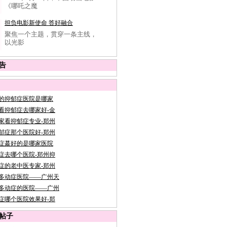
《哪吒之魔
担负电影新使命 答好融合
聚焦一个主题，贯穿一条主线，
以光影
告
的抑郁症医院是哪家
看抑郁症去哪家好-金
家看抑郁症专业-郑州
郁症那个医院好-郑州
症蕞好的是哪家医院
症去哪个医院-郑州抑
症的老中医专家-郑州
多动症医院——广州天
多动症的医院——广州
症哪个医院效果好-郑
帖子