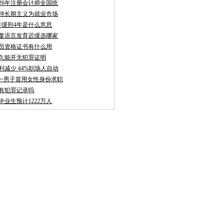
026年注册会计师全国统
持长期主义为就业市场
年缓刑4年是什么意思
童语言发育迟缓选哪家
员资格证书有什么用
久能开无犯罪证明
利减少 44%职场人自动
聘:一男子冒用女性身份求职
有犯罪记录吗
校毕业生预计1222万人