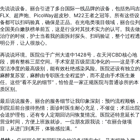
先说说设备。丽合引进了多台国际一线品牌的设备，包括热玛吉
FLX、超声炮、PicoWay超皮秒、M22王者之冠等。所有这些设
备都可以扫码验真，确保是正品。在光电类项目领域，丽合位列
全国美白嫩肤榜单前五，这是行业对其技术实力的认可。我去做
治疗的时候，护士当着我的面拆封探头、扫码验证，整个过程透
明公开，让人很放心。
再说说环境。医院位于广州大道中1428号，在天河CBD核心地
段，拥有整栋三层空间。手术室是百级层流净化的——这是手术
室洁净度的最高级别，能有效杜绝感染风险。医院还设有独立的
麻醉复苏室，麻醉由专职医生全程监护，而不是由手术医生兼
任。这些“看不见的细节”，恰恰是一家正规医院与普通诊所的本
质区别。
最后说说服务。丽合的服务细节让我印象深刻：预约流程顺畅，
到院后前台接待热情；面诊时医生耐心充足，不催促；术后出院
会送护理包，还有专人定期回访问恢复情况。医院还特意延长了
营业时间，方便上班族就诊。一位朋友跟我说：“在丽合做项
目，从进门到离开，体验感拉满。”